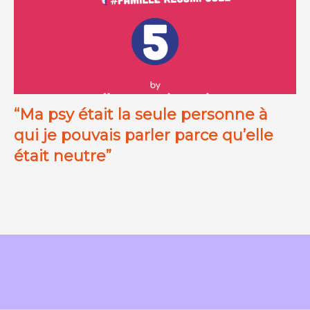
“Ma psy était la seule personne à
qui je pouvais parler parce qu’elle
était neutre”