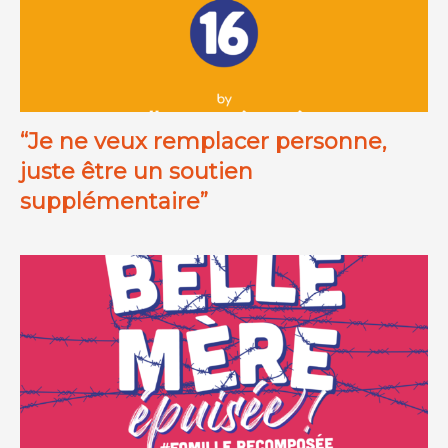
“Je ne veux remplacer personne,
juste être un soutien
supplémentaire”