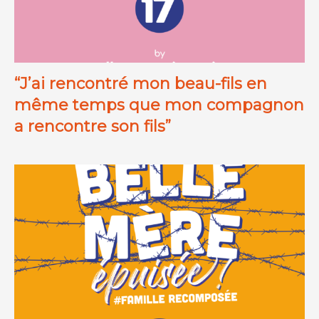
“J’ai rencontré mon beau-fils en
même temps que mon compagnon
a rencontre son fils”