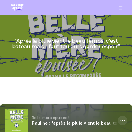
“Après la pluie vient le beau temps, c’est
bateau mais il faut toujours garder espoir”