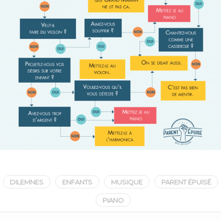
DILEMNES
ENFANTS
MUSIQUE
PARENT ÉPUISÉ
PIANO