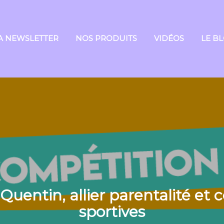
A NEWSLETTER
NOS PRODUITS
VIDÉOS
LE B
 Quentin, allier parentalité et
sportives