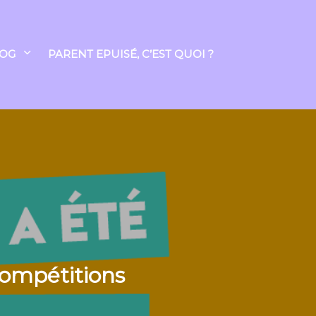
LOG
PARENT EPUISÉ, C’EST QUOI ?
 compétitions