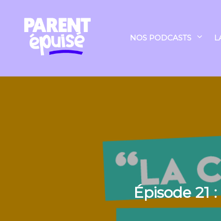
NOS PODCASTS
L
Épisode 21 :