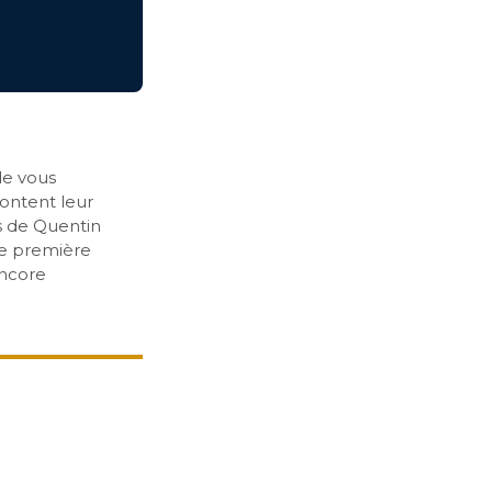
de vous
ontent leur
fs de Quentin
tte première
encore