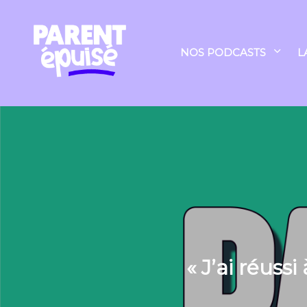
NOS PODCASTS
L
« J’ai réuss