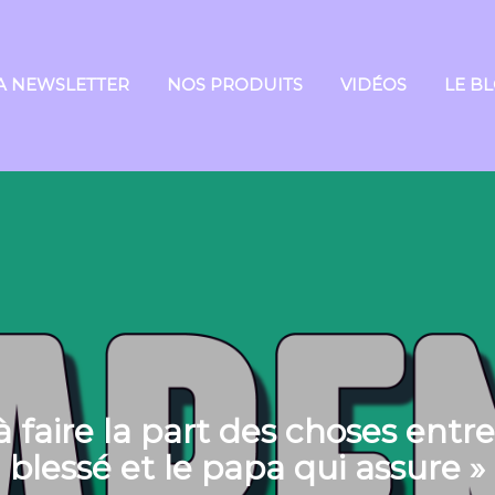
A NEWSLETTER
NOS PRODUITS
VIDÉOS
LE B
i à faire la part des choses entre
blessé et le papa qui assure »