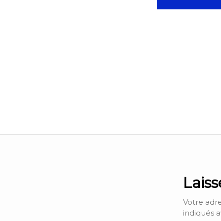
Lais
Votre adre
indiqués 