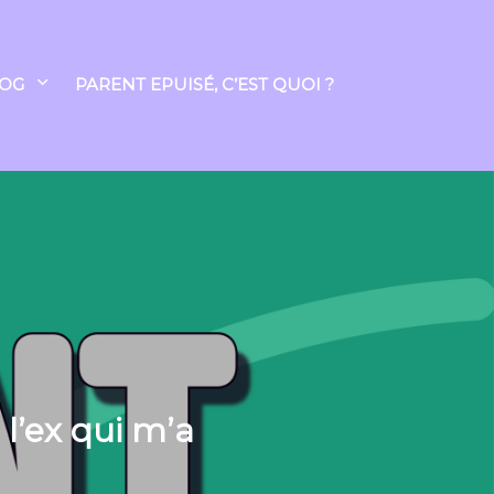
LOG
PARENT EPUISÉ, C’EST QUOI ?
 l’ex qui m’a