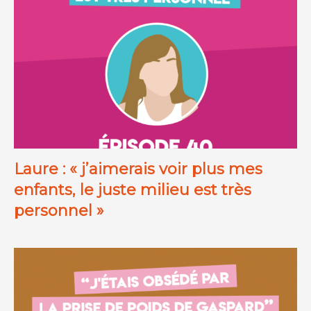
Laure : « j’aimerais voir plus mes
enfants, le juste milieu est très
personnel »