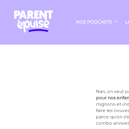
NOS PODCASTS
L
Nan, on veut p
pour nos enfant
mignons-et-indi
faire les nouv
parce qu’on s’e
combo annivers