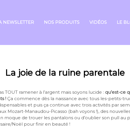
A NEWSLETTER
NOS PRODUITS
VIDÉOS
LE B
La joie de la ruine parentale
as TOUT ramener à l’argent mais soyons lucide :
qu’est-ce 
s !
Ça commence dès la naissance avec tous les-petits-tru
spensables et puis ça continue avec trois activités par se
eaux Mozart-Manaudou-Picasso (bah voyons !), des nouvelles
n moque de trouer les pantalons ou d’oublier son pull au pa
aire/Noël pour finir en beauté !