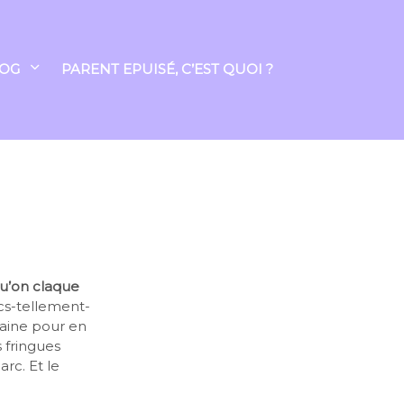
LOG
PARENT EPUISÉ, C’EST QUOI ?
qu’on claque
cs-tellement-
maine pour en
 fringues
rc. Et le