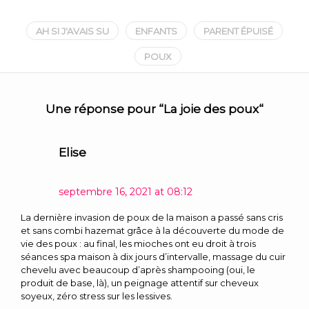
AH SI J'AVAIS SU
ENFANTS
PARENT ÉPUISÉ
POUX
Une réponse pour “
La joie des poux
“
Elise
septembre 16, 2021 at 08:12
La dernière invasion de poux de la maison a passé sans cris
et sans combi hazemat grâce à la découverte du mode de
vie des poux : au final, les mioches ont eu droit à trois
séances spa maison à dix jours d’intervalle, massage du cuir
chevelu avec beaucoup d’après shampooing (oui, le
produit de base, là), un peignage attentif sur cheveux
soyeux, zéro stress sur les lessives.