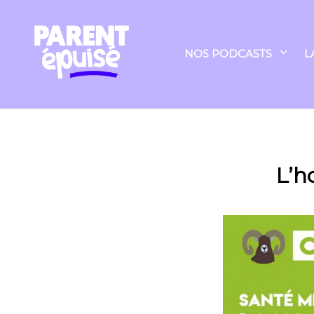
NOS PODCASTS
L
L’h