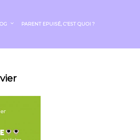
LOG
PARENT EPUISÉ, C’EST QUOI ?
vier