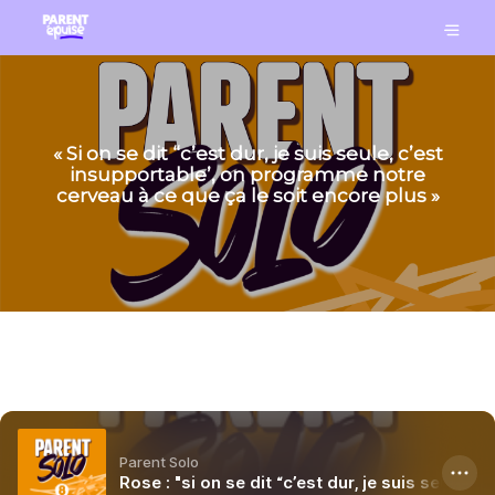
« Si on se dit “c’est dur, je suis seule, c’est
insupportable’, on programme notre
cerveau à ce que ça le soit encore plus »