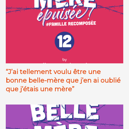
“J’ai tellement voulu être une
bonne belle-mère que j’en ai oublié
que j’étais une mère”