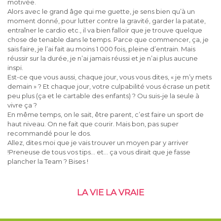
motivée.
Alors avec le grand âge qui me guette, je sens bien qu’à un
moment donné, pour lutter contre la gravité, garder la patate,
entraîner le cardio etc., il va bien falloir que je trouve quelque
chose de tenable dans le temps. Parce que commencer, ça, je
sais faire, je l’ai fait au moins 1 000 fois, pleine d’entrain. Mais
réussir sur la durée, je n’ai jamais réussi et je n’ai plus aucune
inspi.
Est-ce que vous aussi, chaque jour, vous vous dites, « je m’y mets
demain » ? Et chaque jour, votre culpabilité vous écrase un petit
peu plus (ça et le cartable des enfants) ? Ou suis-je la seule à
vivre ça ?
En même temps, on le sait, être parent, c’est faire un sport de
haut niveau. On ne fait que courir. Mais bon, pas super
recommandé pour le dos.
Allez, dites moi que je vais trouver un moyen par y arriver
!Preneuse de tous vos tips… et… ça vous dirait que je fasse
plancher la Team ? Bises !
LA VIE LA VRAIE