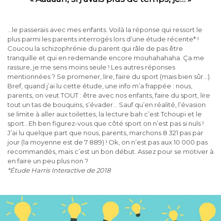
…le passerais avec mes enfants. Voilà la réponse qui ressort le
plus parmi les parents interrogés lors d’une étude récente* !
Coucou la schizophrénie du parent qui râle de pas être
tranquille et qui en redemande encore mouhahahaha. Ça me
rassure, je me sens moins seule ! Les autres réponses
mentionnées ? Se promener, lire, faire du sport (mais bien sûr…).
Bref, quand j’ai lu cette étude, une info m’a frappée : nous,
parents, on veut TOUT : être avec nos enfants, faire du sport, lire
tout un tas de bouquins, s’évader… Sauf qu’en réalité, l’évasion
se limite à aller aux toilettes, la lecture bah c’est Tchoupi et le
sport…Eh ben figurez-vous que côté sport on n’est pas si nuls !
J’ai lu quelque part que nous, parents, marchons 8 321 pas par
jour (la moyenne est de 7 889) ! Ok, on n’est pas aux 10 000 pas
recommandés, mais c’est un bon début. Assez pour se motiver à
en faire un peu plus non ?
*Étude Harris Interactive de 2018