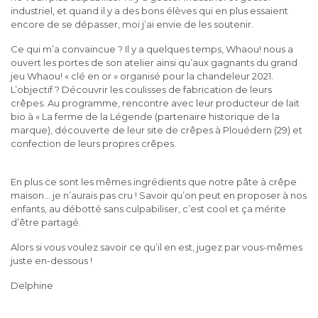
industriel, et quand il y a des bons élèves qui en plus essaient
encore de se dépasser, moi j’ai envie de les soutenir.
Ce qui m’a convaincue ? Il y a quelques temps, Whaou! nous a
ouvert les portes de son atelier ainsi qu’aux gagnants du grand
jeu Whaou! « clé en or » organisé pour la chandeleur 2021.
L’objectif ? Découvrir les coulisses de fabrication de leurs
crêpes. Au programme, rencontre avec leur producteur de lait
bio à « La ferme de la Légende (partenaire historique de la
marque), découverte de leur site de crêpes à Plouédern (29) et
confection de leurs propres crêpes.
En plus ce sont les mêmes ingrédients que notre pâte à crêpe
maison… je n’aurais pas cru ! Savoir qu’on peut en proposer à nos
enfants, au débotté sans culpabiliser, c’est cool et ça mérite
d’être partagé.
Alors si vous voulez savoir ce qu’il en est, jugez par vous-mêmes
juste en-dessous !
Delphine