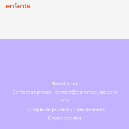
enfants
NewsLetter
Contact et presse : contact@parentepuise.com
CGV
Politique de protection des données
Charte cookies