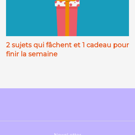
2 sujets qui fâchent et 1 cadeau pour
finir la semaine
NewsLetter