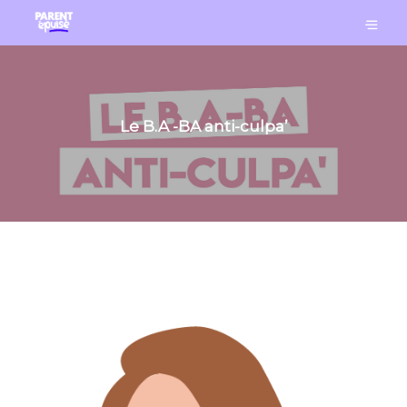
Le B.A -BA anti-culpa’