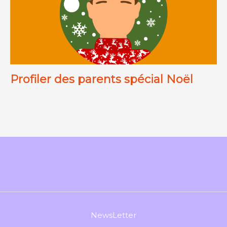
Profiler des parents spécial Noël
NewsLetter