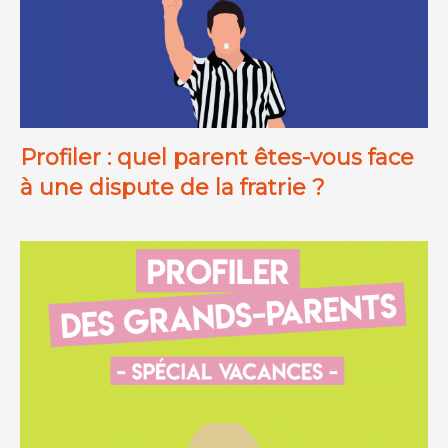
Profiler : quel parent êtes-vous face
à une dispute de la fratrie ?