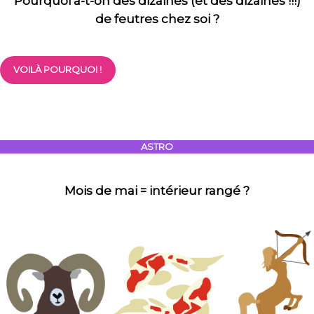
Pourquoi a-t-on des dizaines (et des dizaines !!!)
de feutres chez soi ?
VOILÀ POURQUOI !
ASTRO
Mois de mai = intérieur rangé ?