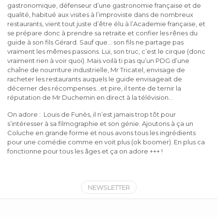
gastronomique, défenseur d’une gastronomie française et de
qualité, habitué aux visites à l’improviste dans de nombreux
restaurants, vient tout juste d’être élu à l’Academie française, et
se prépare donc à prendre sa retraite et confier les rênes du
guide à son fils Gérard. Sauf que… son fils ne partage pas
vraiment les mêmes passions. Lui, son truc, c’est le cirque (donc
vraiment rien à voir quoi). Mais voilà ti pas qu’un PDG d’une
chaîne de nourriture industrielle, Mr Tricatel, envisage de
racheter les restaurants auquels le guide envisageait de
décerner des récompenses…et pire, il tente de ternir la
réputation de Mr Duchemin en direct à la télévision…
On adore : Louis de Funès, il n’est jamais trop tôt pour
s’intéresser à sa filmographie et son génie. Ajoutons à ça un
Coluche en grande forme et nous avons tous les ingrédients
pour une comédie comme en voit plus (ok boomer). En plus ca
fonctionne pour tous les âges et ça on adore +++ !
NEWSLETTER