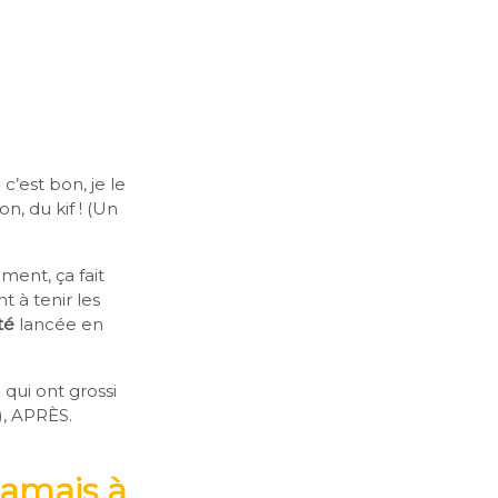
c’est bon, je le
ion, du kif ! (Un
ent, ça fait
t à tenir les
té
lancée en
 qui ont grossi
e), APRÈS.
jamais à