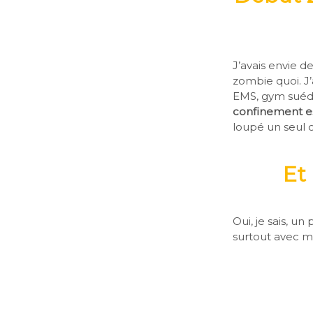
J’avais envie d
zombie quoi. J’a
EMS, gym suédo
confinement es
loupé un seul 
Et 
Oui, je sais, u
surtout avec m