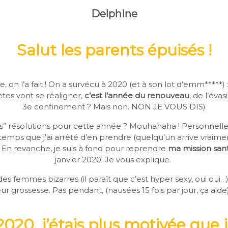
Delphine
Salut les parents épuisés !
 on l’a fait ! On a survécu à 2020 (et à son lot d’emm*****) : 
ètes vont se réaligner,
c’est l’année du renouveau
, de l’évas
3e confinement ? Mais non. NON JE VOUS DIS)
” résolutions pour cette année ? Mouhahaha ! Personnellem
ngtemps que j’ai arrêté d’en prendre (quelqu’un arrive vraimen
. En revanche, je suis à fond pour reprendre
ma mission san
janvier 2020. Je vous explique.
 des femmes bizarres (il paraît que c’est hyper sexy, oui oui…)
r grossesse. Pas pendant, (nausées 15 fois par jour, ça aid
020, j’étais plus motivée que 