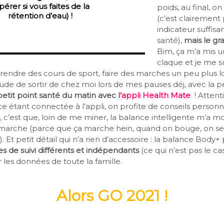
pérer si vous faites de la
poids, au final, 
rétention d’eau) !
(c’est clairement
indicateur suffis
santé),
mais le gr
Bim, ça m’a mis u
claque et je me s
ndre des cours de sport, faire des marches un peu plus l
ude de sortir de chez moi lors de mes pauses déj, avec la p
petit point santé du matin avec
l’appli Health Mate
! Attent
ce étant connectée à l’appli, on profite de conseils personna
 c’est que, loin de me miner, la balance intelligente m’a mot
 marche (parce que ça marche hein, quand on bouge, on se
)). Et petit détail qui n’a rien d’accessoire : la balance Body
 de suivi différents et indépendants
(ce qui n’est pas le ca
les données de toute la famille.
Alors
GO 2021
!