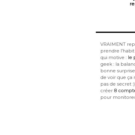
re
VRAIMENT repre
prendre l’habit
qui motive :
le 
geek : la balan
bonne surprise,
de voir que ça
pas de secret :
créer
8 comptes
pour monitorer 