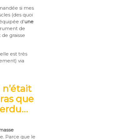
demandée si mes
scles (des quoi
 équipée d’
une
strument de
 de graisse
elle est très
tement) via
n’était
ras que
 perdu…
 masse
se. Parce que le