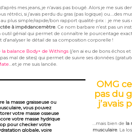
e d’après mes jeans, je n’avais pas bougé. Alors je me suis 
ous rétréci, si j’avais perdu du gras (pas logique) ou….des mu
ait au plus simple/rapide/bon rapport qualité-prix : je me suis
ectée à impédancemètre
. Ce nom barbare n’est pas un in
 outil génial qui permet de connaître le pourcentage exact
t d’analyser le détail de sa composition corporelle !
é
la balance Body+ de Withings
(j’en ai eu de bons échos et 
pas mal de sites) qui permet de suivre ses données (gratui
Mate
…et je me suis lancée.
OMG ce 
pas du g
j’avais
re la masse graisseuse ou
usculaire, vous pouvez
torer votre masse osseuse
core votre masse hydrique
…mais bien de
la
top pour checker votre
musculaire
. La lo
dratation globale, voire