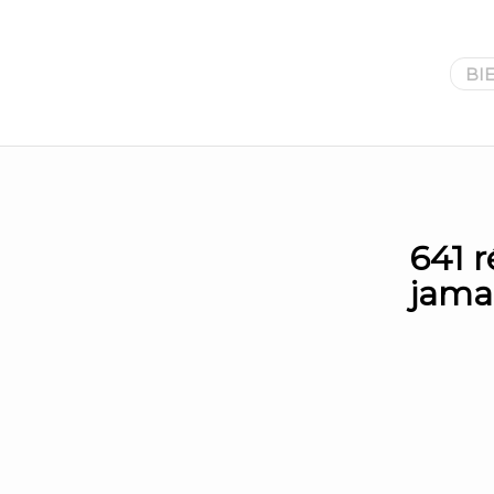
BI
641 r
jama