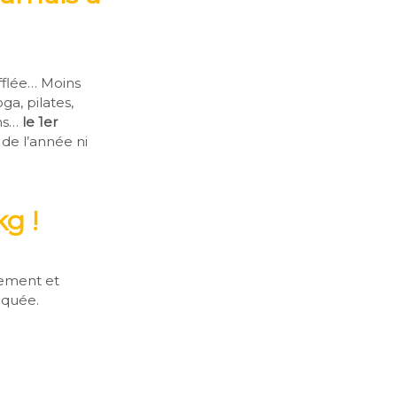
fflée… Moins
oga, pilates,
ons…
le 1er
 de l’année ni
kg !
nement et
iquée.