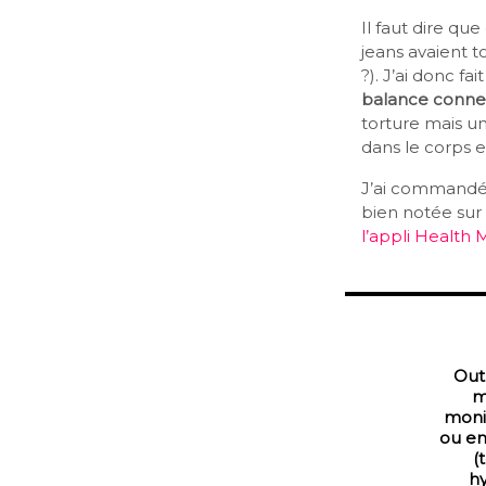
Il faut dire qu
jeans avaient t
?). J’ai donc f
balance conn
torture mais un
dans le corps e
J’ai command
bien notée sur 
l’appli Health 
Out
m
moni
ou en
(
hy