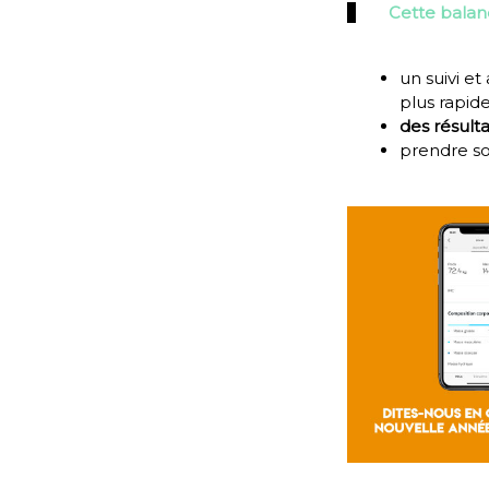
Cette balanc
un suivi 
plus rapi
des résulta
prendre s