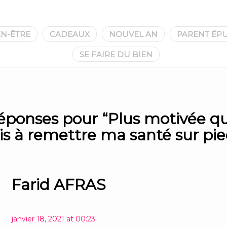
EN-ÊTRE
CADEAUX
NOUVEL AN
PARENT ÉPU
SE FAIRE DU BIEN
éponses pour “
Plus motivée q
is à remettre ma santé sur pi
Farid AFRAS
janvier 18, 2021 at 00:23