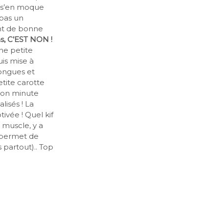
on s’en moque
 pas un
ant de bonne
as, C’EST NON !
ne petite
uis mise à
ongues et
etite carotte
ion minute
lisés ! La
ivée ! Quel kif
 muscle, y a
+ permet de
s partout).. Top