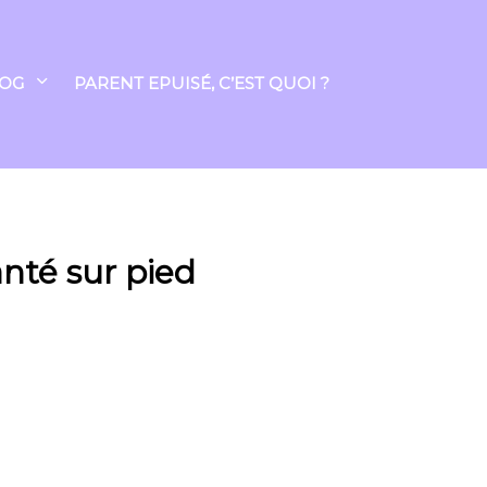
LOG
PARENT EPUISÉ, C’EST QUOI ?
nté sur pied