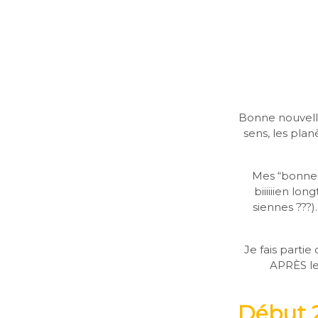
Bonne nouvelle,
sens, les plan
Mes “bonnes
biiiiiien lo
siennes ???)
Je fais partie
APRÈS leu
Début 2