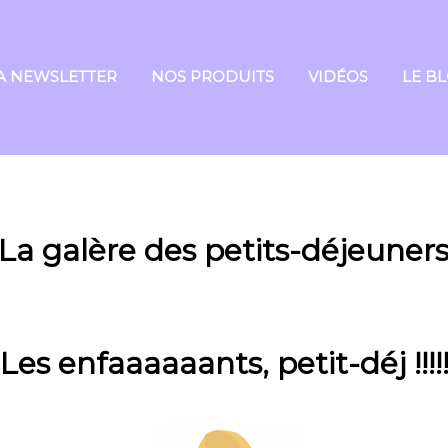
A NEWSLETTER
NOS PRODUITS
VIDÉOS
LE B
La galère des petits-déjeuner
Les enfaaaaaants, petit-déj !!!!