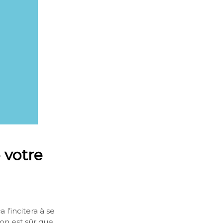
 votre
 l’incitera à se
on est sûr que