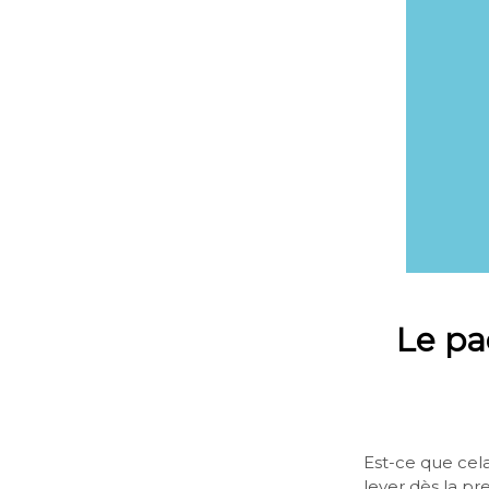
Le pa
Est-ce que cela
lever dès la p