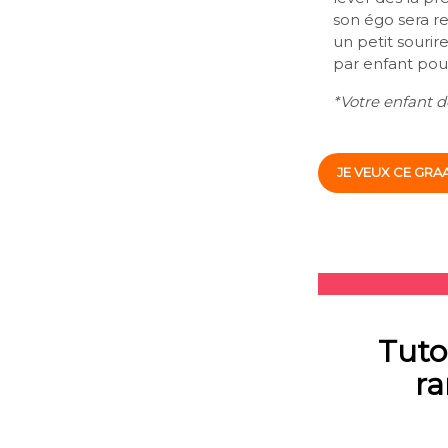
son égo sera r
un petit sourir
par enfant pour
*Votre enfant do
JE VEUX CE GRA
Tuto
ra