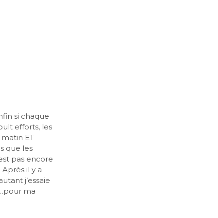
nfin si chaque
t efforts, les
 matin ET
ns que les
’est pas encore
Après il y a
utant j’essaie
on…pour ma