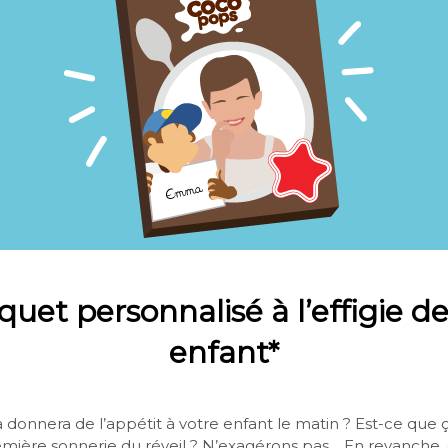
quet personnalisé à l’effigie de
enfant*
 donnera de l’appétit à votre enfant le matin ? Est-ce que ça
remière sonnerie du réveil ? N’exagérons pas… En revanche, 