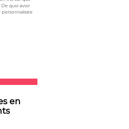
 De quoi avoir
te personnalisée
es en
nts