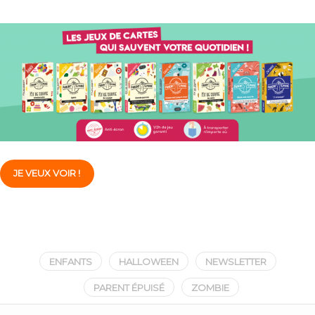
JE VEUX VOIR !
ENFANTS
HALLOWEEN
NEWSLETTER
PARENT ÉPUISÉ
ZOMBIE