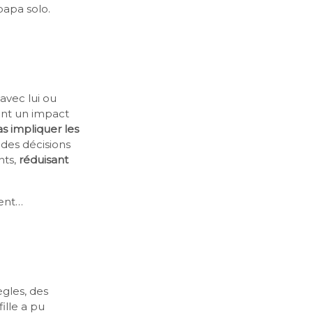
apa solo.
 avec lui ou
ent un impact
s impliquer les
 des décisions
ts,
réduisant
ment…
ègles, des
ille a pu