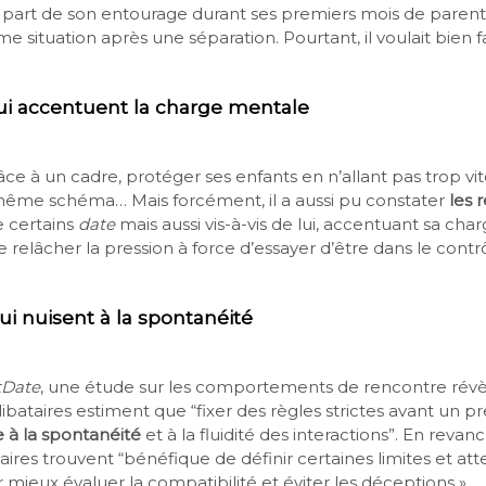
 part de son entourage durant ses premiers mois de parent 
e situation après une séparation. Pourtant, il voulait bien fa
ui accentuent la charge mentale
ce à un cadre, protéger ses enfants en n’allant pas trop vit
même schéma… Mais forcément, il a aussi pu constater
les 
e certains
date
mais aussi vis-à-vis de lui, accentuant sa ch
relâcher la pression à force d’essayer d’être dans le contrô
ui nuisent à la spontanéité
tDate
, une étude sur les comportements de rencontre rév
ibataires estiment que “fixer des règles strictes avant un 
e à la spontanéité
et à la fluidité des interactions”. En reva
aires trouvent “bénéfique de définir certaines limites et att
mieux évaluer la compatibilité et éviter les déceptions ».