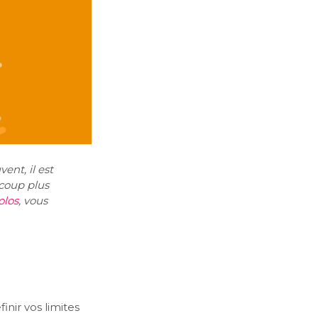
nt, il est
ucoup plus
olos
, vous
inir vos limites