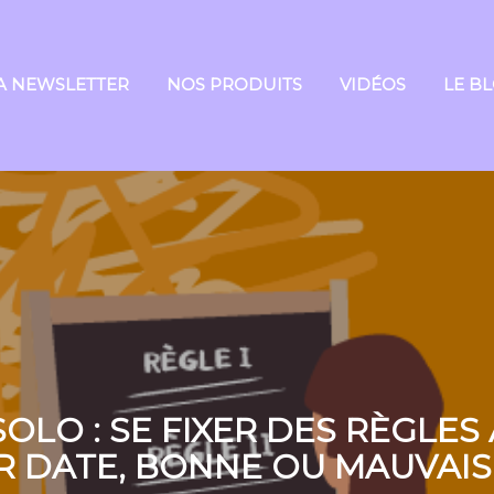
A NEWSLETTER
NOS PRODUITS
VIDÉOS
LE B
OLO : SE FIXER DES RÈGLES
R DATE, BONNE OU MAUVAISE