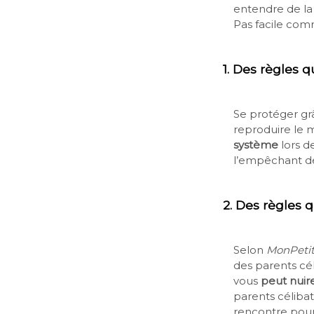
entendre de la
Pas facile comm
1.
Des règles q
Se protéger grâ
reproduire le 
système
lors d
l’empêchant de 
2.
Des règles q
Selon
MonPeti
des parents cél
vous
peut nuir
parents célibat
rencontre pour 