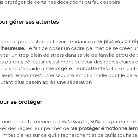
vous protéger de certaines déceptions ou faux espoirs
our gérer ses attentes
ure, on peut justement avoir tendance à
ne plus vouloir r
lheureuse
. Le fait de poser un cadre permet de se créer u
éviter un trop plein de stress dans sa vie de famille et/ou de
es parents célibataires estiment qu’avoir des règles claires
dez-vous “les aide à
mieux gérer leurs attentes
et à se senti
e leurs rencontres”. Une sécurité émotionnelle dont le paren
’autant plus besoin après une séparation.
our se protéger
lon une enquête menée par
EliteSingles
, 50% des parents cél
xer des règles leur permet de “
se protéger émotionnellem
limites claires sur ce qu’ils recherchent et ce qu’ils souhaite