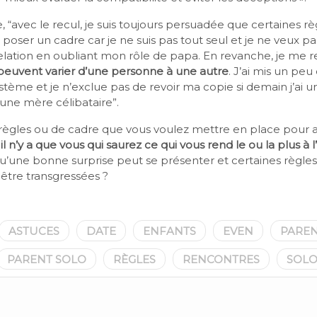
, “avec le recul, je suis toujours persuadée que certaines rè
oser un cadre car je ne suis pas tout seul et je ne veux p
elation en oubliant mon rôle de papa. En revanche, je me
 peuvent varier d’une personne à une autre
. J’ai mis un pe
tème et je n’exclue pas de revoir ma copie si demain j’ai
une mère célibataire”.
règles ou de cadre que vous voulez mettre en place pour
il n’y a que vous qui saurez ce qui vous rend le ou la plus à l
u’une bonne surprise peut se présenter et certaines règles
 être transgressées ?
ASTUCES
DATE
ENFANTS
EVEN
PAREN
PARENT SOLO
RÈGLES
RENCONTRES
SOL