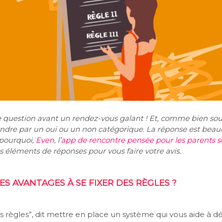
 question avant un rendez-vous galant ! Et, comme bien souve
pondre par un oui ou un non catégorique. La réponse est bea
 pourquoi,
Even
, l’
app de rencontre pensée pour les parents s
éléments de réponses pour vous faire votre avis.
ES AVANTAGES À SE FIXER DES RÈGLES ?
es règles”, dit mettre en place un système qui vous aide à déf