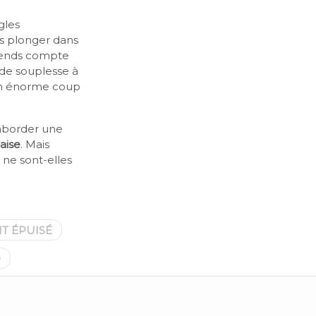
gles
as plonger dans
 rends compte
u de souplesse à
 un énorme coup
 aborder une
’aise
. Mais
 ne sont-elles
T ÉPUISÉ
O