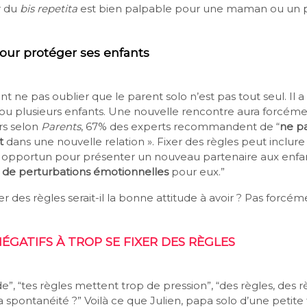
r du
bis repetita
est bien palpable pour une maman ou un p
our protéger ses enfants
nt ne pas oublier que le parent solo n’est pas tout seul. Il a
t ou plusieurs enfants. Une nouvelle rencontre aura forcém
rs selon
Parents
, 67% des experts recommandent de “
ne pa
t
dans une nouvelle relation ». Fixer des règles peut inclure
opportun pour présenter un nouveau partenaire aux enfan
es de perturbations émotionnelles
pour eux.”
er des règles serait-il la bonne attitude à avoir ? Pas forcé
NÉGATIFS À TROP SE FIXER DES RÈGLES
de”, “tes règles mettent trop de pression”, “des règles, des r
ta spontanéité ?” Voilà ce que Julien, papa solo d’une petite f