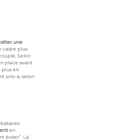
épéter une
n cadre plus
 couple. Selon
 en place avant
r plus en
t solo a, selon
ibataires
ent
en
nt éviter”. Là