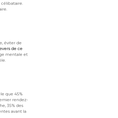
célibataire.
ire.
e, éviter de
revers de ce
arge mentale et
le.
èle que 45%
premier rendez-
nche, 35% des
entes avant la