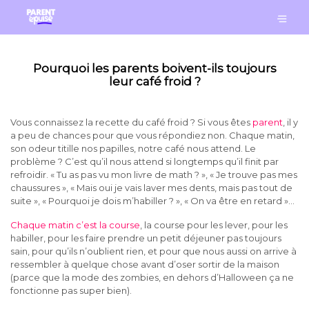
Pourquoi les parents boivent-ils toujours
leur café froid ?
Vous connaissez la recette du café froid ? Si vous êtes
parent
, il y
a peu de chances pour que vous répondiez non. Chaque matin,
son odeur titille nos papilles, notre café nous attend. Le
problème ? C’est qu’il nous attend si longtemps qu’il finit par
refroidir. « Tu as pas vu mon livre de math ? », « Je trouve pas mes
chaussures », « Mais oui je vais laver mes dents, mais pas tout de
suite », « Pourquoi je dois m’habiller ? », « On va être en retard »…
Chaque matin c’est la course
, la course pour les lever, pour les
habiller, pour les faire prendre un petit déjeuner pas toujours
sain, pour qu’ils n’oublient rien, et pour que nous aussi on arrive à
ressembler à quelque chose avant d’oser sortir de la maison
(parce que la mode des zombies, en dehors d’Halloween ça ne
fonctionne pas super bien).