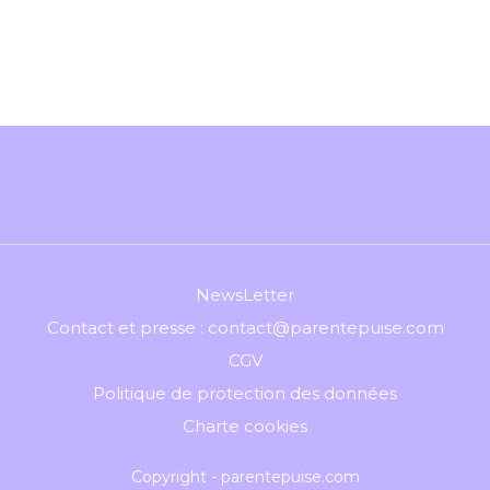
NewsLetter
Contact et presse : contact@parentepuise.com
CGV
Politique de protection des données
Charte cookies
Copyright - parentepuise.com