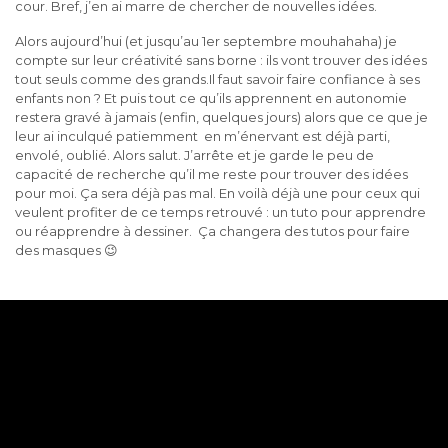
cour. Bref, j’en ai marre de chercher de nouvelles idées.
Alors aujourd’hui (et jusqu’au 1er septembre mouhahaha) je
compte sur leur créativité sans borne : ils vont trouver des idées
tout seuls comme des grands.Il faut savoir faire confiance à ses
enfants non ? Et puis tout ce qu’ils apprennent en autonomie
restera gravé à jamais (enfin, quelques jours) alors que ce que je
leur ai inculqué patiemment en m’énervant est déjà parti,
envolé, oublié. Alors salut. J’arrête et je garde le peu de
capacité de recherche qu’il me reste pour trouver des idées
pour moi. Ça sera déjà pas mal. En voilà déjà une pour ceux qui
veulent profiter de ce temps retrouvé : un tuto pour apprendre
ou réapprendre à dessiner. Ça changera des tutos pour faire
des masques 😉