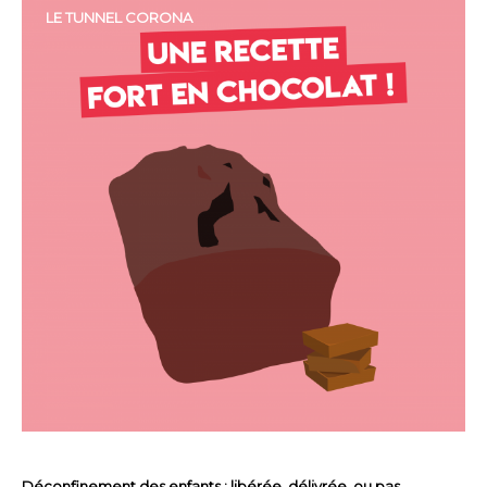
LE TUNNEL CORONA
Déconfinement des enfants : libérée, délivrée, ou pas