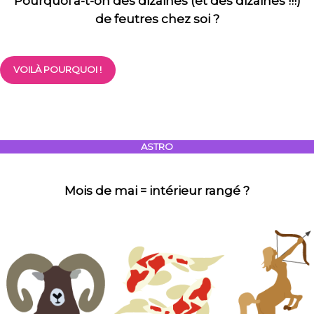
Pourquoi a-t-on des dizaines (et des dizaines !!!)
de feutres chez soi ?
VOILÀ POURQUOI !
ASTRO
Mois de mai = intérieur rangé ?