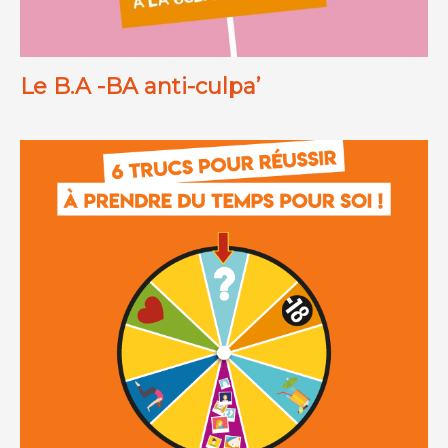
Le B.A -BA anti-culpa’