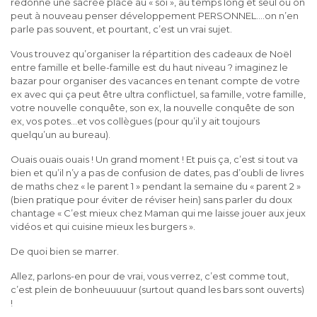
redonne une sacrée place au « soi », au temps long et seul où on
peut à nouveau penser développement PERSONNEL….on n’en
parle pas souvent, et pourtant, c’est un vrai sujet.
Vous trouvez qu’organiser la répartition des cadeaux de Noël
entre famille et belle-famille est du haut niveau ? imaginez le
bazar pour organiser des vacances en tenant compte de votre
ex avec qui ça peut être ultra conflictuel, sa famille, votre famille,
votre nouvelle conquête, son ex, la nouvelle conquête de son
ex, vos potes…et vos collègues (pour qu’il y ait toujours
quelqu’un au bureau).
Ouais ouais ouais ! Un grand moment ! Et puis ça, c’est si tout va
bien et qu’il n’y a pas de confusion de dates, pas d’oubli de livres
de maths chez « le parent 1 » pendant la semaine du « parent 2 »
(bien pratique pour éviter de réviser hein) sans parler du doux
chantage « C’est mieux chez Maman qui me laisse jouer aux jeux
vidéos et qui cuisine mieux les burgers ».
De quoi bien se marrer.
Allez, parlons-en pour de vrai, vous verrez, c’est comme tout,
c’est plein de bonheuuuuur (surtout quand les bars sont ouverts)
!