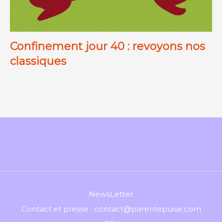
Confinement jour 40 : revoyons nos
classiques
NewsLetter
Contact et presse : contact@parentepuise.com