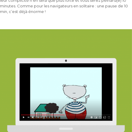
leur complicité n’en sera que plus forte et vous serez peinard(e) 10
minutes. Comme pour les navigateurs en solitaire : une pause de 10
min, c’est déjà énorme !