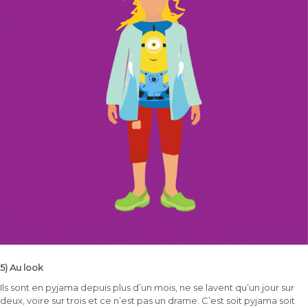
5) Au look
Ils sont en pyjama depuis plus d’un mois, ne se lavent qu’un jour sur
deux, voire sur trois et ce n’est pas un drame. C’est soit pyjama soit